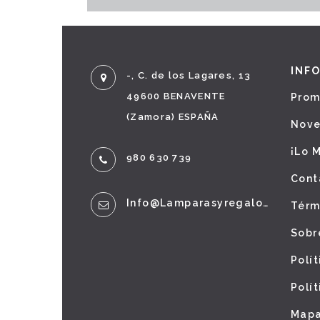
INF
-, C. de los Lagares, 13
49600 BENAVENTE
Prom
(Zamora) ESPAÑA
Nov
¡Lo 
980 630 739
Cont
Info@lamparasyregalos.es
Térm
Sobr
Polí
Polí
Mapa