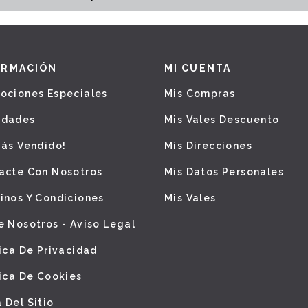
ORMACIÓN
MI CUENTA
ociones Especiales
Mis Compras
edades
Mis Vales Descuento
Más Vendido!
Mis Direcciones
acte Con Nosotros
Mis Datos Personales
inos Y Condiciones
Mis Vales
e Nosotros - Aviso Legal
tica De Privacidad
tica De Cookies
 Del Sitio