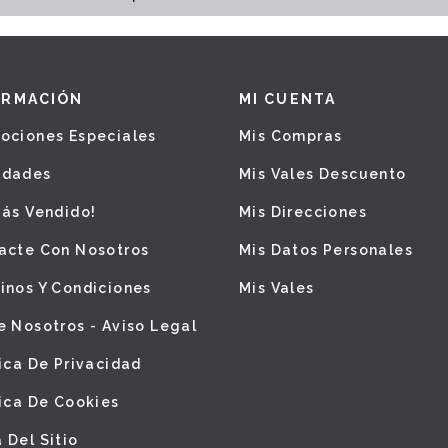
ORMACIÓN
MI CUENTA
ociones Especiales
Mis Compras
edades
Mis Vales Descuento
Más Vendido!
Mis Direcciones
acte Con Nosotros
Mis Datos Personales
inos Y Condiciones
Mis Vales
e Nosotros - Aviso Legal
tica De Privacidad
tica De Cookies
 Del Sitio