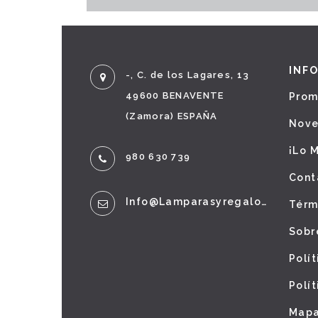
INF
-, C. de los Lagares, 13
49600 BENAVENTE
Prom
(Zamora) ESPAÑA
Nov
¡Lo 
980 630 739
Cont
Info@lamparasyregalos.es
Térm
Sobr
Polí
Polí
Mapa