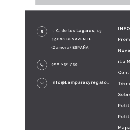
INF
-, C. de los Lagares, 13
49600 BENAVENTE
Prom
(Zamora) ESPAÑA
Nov
¡Lo 
980 630 739
Cont
Info@lamparasyregalos.es
Térm
Sobr
Polí
Polí
Mapa