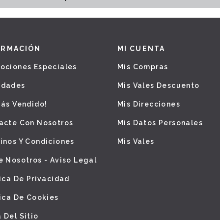
ORMACIÓN
MI CUENTA
ociones Especiales
Mis Compras
edades
Mis Vales Descuento
Más Vendido!
Mis Direcciones
acte Con Nosotros
Mis Datos Personales
inos Y Condiciones
Mis Vales
e Nosotros - Aviso Legal
tica De Privacidad
tica De Cookies
 Del Sitio