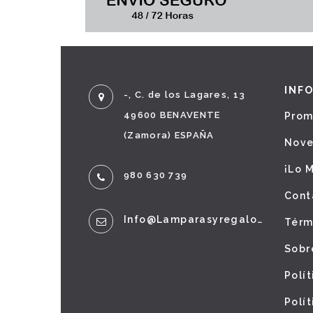
INF
-, C. de los Lagares, 13
49600 BENAVENTE
Prom
(Zamora) ESPAÑA
Nov
¡Lo 
980 630 739
Cont
Info@lamparasyregalos.es
Térm
Sobr
Polí
Polí