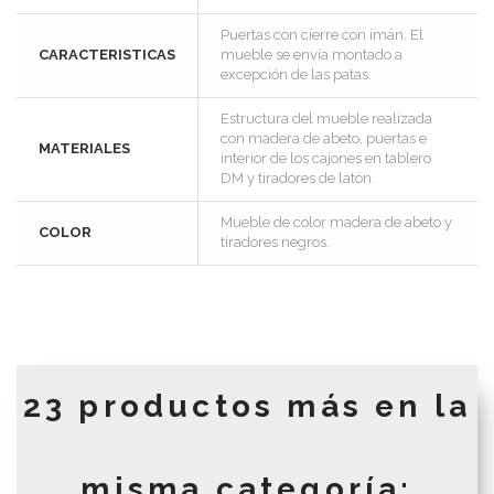
Puertas con cierre con imán. El
CARACTERISTICAS
mueble se envía montado a
excepción de las patas.
Estructura del mueble realizada
con madera de abeto, puertas e
MATERIALES
interior de los cajones en tablero
DM y tiradores de latón.
Mueble de color madera de abeto y
COLOR
tiradores negros.
23 productos más en la
misma categoría: