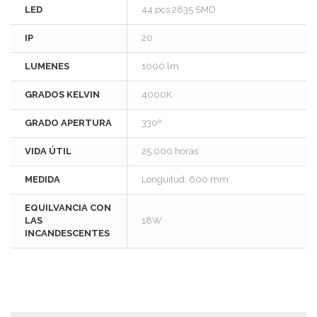
LED
44 pcs 2835 SMD
IP
20
LUMENES
1000 lm
GRADOS KELVIN
4000K
GRADO APERTURA
330º
VIDA ÚTIL
25.000 horas
MEDIDA
Longuitud: 600 mm
EQUILVANCIA CON
LAS
18W
INCANDESCENTES