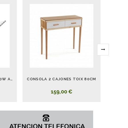
TENDEDERO ELÉCTRICO 220W ALUMINIO PALMITO
CONSOLA 2 CAJONES TOIX 80CM
GAFAS 
159,00 €