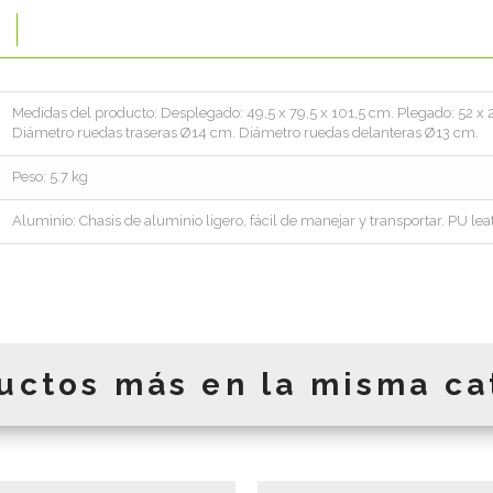
Medidas del producto: Desplegado: 49,5 x 79,5 x 101,5 cm. Plegado: 52 x
Diámetro ruedas traseras Ø14 cm. Diámetro ruedas delanteras Ø13 cm.
Peso: 5.7 kg
Aluminio: Chasis de aluminio ligero, fácil de manejar y transportar. PU leat
uctos más en la misma ca