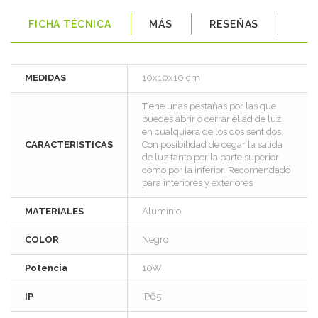
FICHA TÉCNICA
MÁS
RESEÑAS
MEDIDAS
10x10x10 cm
Tiene unas pestañas por las que
puedes abrir o cerrar el ad de luz
en cualquiera de los dos sentidos.
CARACTERISTICAS
Con posibilidad de cegar la salida
de luz tanto por la parte superior
como por la inferior. Recomendado
para interiores y exteriores
MATERIALES
Aluminio
COLOR
Negro
Potencia
10W
IP
IP65