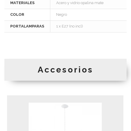
MATERIALES
Acero y vidrio opalina mate
COLOR
Negro
PORTALAMPARAS
1 x E27 (no incl)
Accesorios