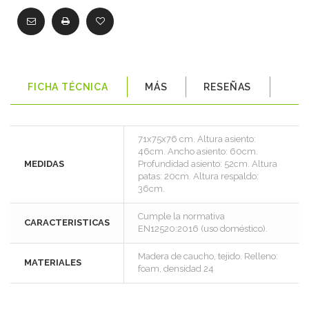
FICHA TÉCNICA
MÁS
RESEÑAS
71x75x76 cm. Altura asiento:
46cm. Ancho asiento: 60cm.
MEDIDAS
Profundidad asiento: 52cm. Altura
patas: 20cm. Altura respaldo:
36cm.
Cumple la normativa
CARACTERISTICAS
EN12520:2016 (uso doméstico).
Madera de caucho, tejido. Relleno:
MATERIALES
foam, densidad 24