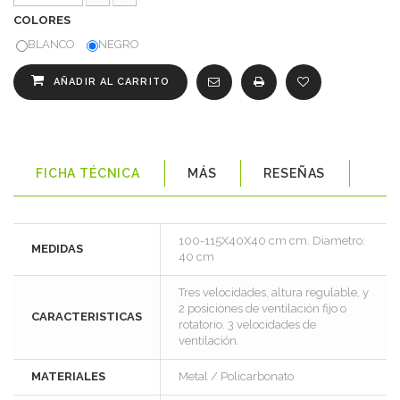
COLORES
BLANCO
NEGRO
AÑADIR AL CARRITO
FICHA TÉCNICA
MÁS
RESEÑAS
100-115X40X40 cm cm. Diametro:
MEDIDAS
40 cm
Tres velocidades, altura regulable, y
2 posiciones de ventilación fijo o
CARACTERISTICAS
rotatorio. 3 velocidades de
ventilación.
MATERIALES
Metal / Policarbonato