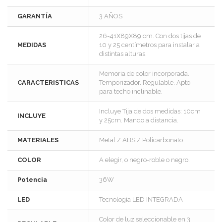
GARANTÍA
3 AÑOS
26-41X89X89 cm. Con dos tijas de
MEDIDAS
10 y 25 centímetros para instalar a
distintas alturas.
Memoria de color incorporada.
CARACTERISTICAS
Temporizador. Regulable. Apto
para techo inclinable.
Incluye Tija de dos medidas: 10cm
INCLUYE
y 25cm. Mando a distancia.
MATERIALES
Metal / ABS / Policarbonato
COLOR
A elegir, o negro-roble o negro.
Potencia
36W
LED
Tecnología LED INTEGRADA
Color de luz seleccionable en 3