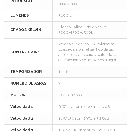
REGULABLE
posiciones
LUMENES
3600 LM
Blanco Cálido, Frío y Natural:
GRADOS KELVIN
3000-4500-6500k
Verano e Invierno. En invierno se
puede cambiar el sentido de las
CONTROL AIRE
aspas para que baje el calor de la
calefacción y se aproveche mejor.
TEMPORIZADOR
1h - 8h
NUMERO DE ASPAS
3
MOTOR
DC silencioso
Velocidad 1
8 W 120 rpm 2100 m3 20 dB
Velocidad 2
11 W 130 rpm 2971 m3 25 dB
Velocidad 3
15,5 W 140 rpm 3960 m3 30 dB