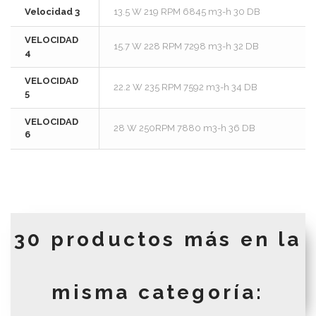
Velocidad 3
13.5 W 219 RPM 6845 m3-h 30 DB
VELOCIDAD
15.7 W 228 RPM 7298 m3-h 32 DB
4
VELOCIDAD
22.2 W 235 RPM 7592 m3-h 34 DB
5
VELOCIDAD
28 W 250RPM 7880 m3-h 36 DB
6
30 productos más en la
misma categoría: