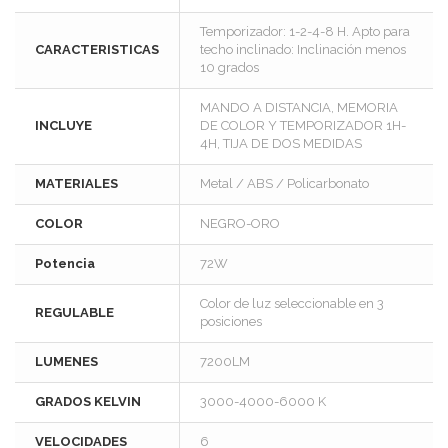
Temporizador: 1-2-4-8 H. Apto para
CARACTERISTICAS
techo inclinado: Inclinación menos
10 grados
MANDO A DISTANCIA, MEMORIA
INCLUYE
DE COLOR Y TEMPORIZADOR 1H-
4H, TIJA DE DOS MEDIDAS
MATERIALES
Metal / ABS / Policarbonato
COLOR
NEGRO-ORO
Potencia
72W
Color de luz seleccionable en 3
REGULABLE
posiciones
LUMENES
7200LM
GRADOS KELVIN
3000-4000-6000 K
VELOCIDADES
6