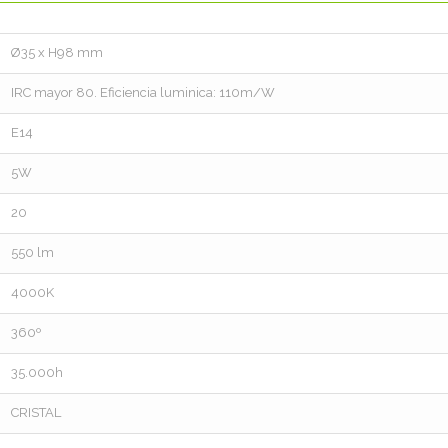
Ø35 x H98 mm
IRC mayor 80. Eficiencia luminica: 110m/W
E14
5W
20
550 lm
4000K
360º
35.000h
CRISTAL