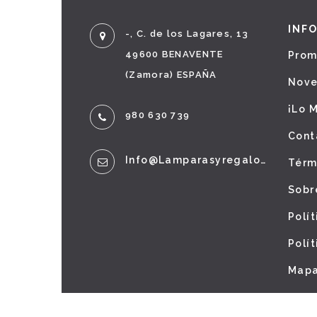
INF
-, C. de los Lagares, 13
49600 BENAVENTE
Prom
(Zamora) ESPAÑA
Nov
¡Lo 
980 630 739
Cont
Info@lamparasyregalos.es
Térm
Sobr
Polí
Polí
Mapa