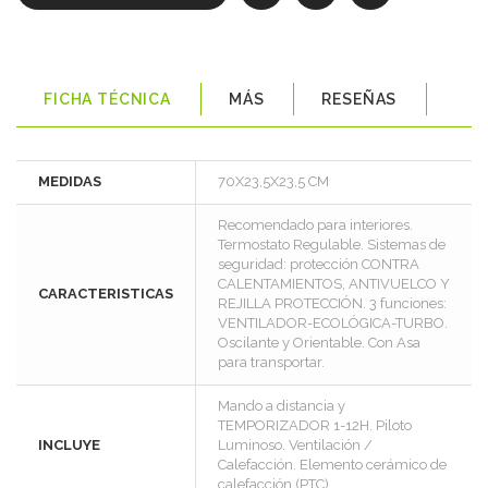
FICHA TÉCNICA
MÁS
RESEÑAS
MEDIDAS
70X23,5X23,5 CM
Recomendado para interiores.
Termostato Regulable. Sistemas de
seguridad: protección CONTRA
CALENTAMIENTOS, ANTIVUELCO Y
CARACTERISTICAS
REJILLA PROTECCIÓN. 3 funciones:
VENTILADOR-ECOLÓGICA-TURBO.
Oscilante y Orientable. Con Asa
para transportar.
Mando a distancia y
TEMPORIZADOR 1-12H. Piloto
INCLUYE
Luminoso. Ventilación /
Calefacción. Elemento cerámico de
calefacción (PTC)