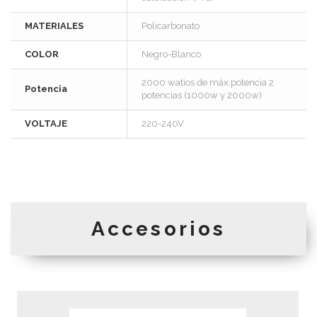
MATERIALES
Policarbonato
COLOR
Negro-Blanco
2000 watios de máx.potencia 2
Potencia
potencias (1000w y 2000w)
VOLTAJE
220-240V
Accesorios