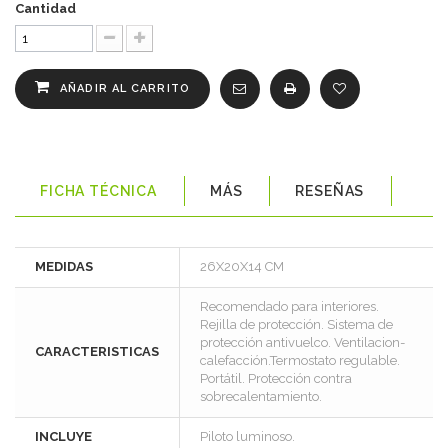
Cantidad
AÑADIR AL CARRITO
FICHA TÉCNICA
MÁS
RESEÑAS
MEDIDAS
26X20X14 CM
Recomendado para interiores.
Rejilla de protección. Sistema de
protección antivuelco. Ventilacion-
CARACTERISTICAS
calefacción.Termostato regulable.
Portátil. Protección contra
sobrecalentamiento.
INCLUYE
Piloto luminoso.