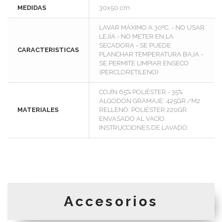
MEDIDAS
30x50 cm
LAVAR MÁXIMO A 30ºC. - NO USAR
LEJÍA - NO METER EN LA
SECADORA - SE PUEDE
CARACTERISTICAS
PLANCHAR TEMPERATURA BAJA -
SE PERMITE LIMPIAR ENSECO
(PERCLORETILENO)
COJÍN 65% POLIÉSTER - 35%
ALGODÓN GRAMAJE: 425GR./M2
MATERIALES
RELLENO: POLIÉSTER 220GR.
ENVASADO AL VACÍO.
INSTRUCCIONES DE LAVADO:
Accesorios