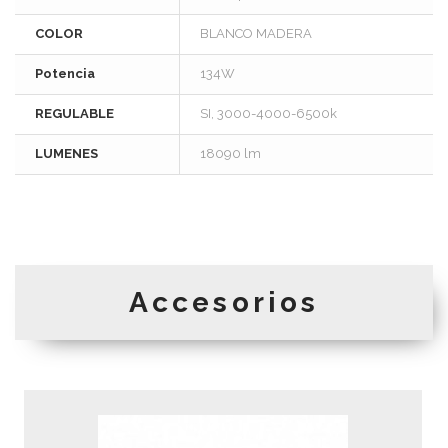
COLOR
BLANCO MADERA
Potencia
134W
REGULABLE
SI, 3000-4000-6500k
LUMENES
18090 lm
Accesorios