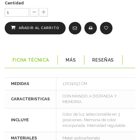
Cantidad
AÑADIR AL CARRITO
FICHA TÉCNICA
MÁS
RESEÑAS
MEDIDAS
17X74X57 CM
CON MANDO A DISTANCIA Y
CARACTERISTICAS
MEMORIA.
Color de luz seleccionable en 3
INCLUYE
posiciones. Memoria de color
incorporada. Intensidad regulable
MATERIALES
Metal-policarbonato