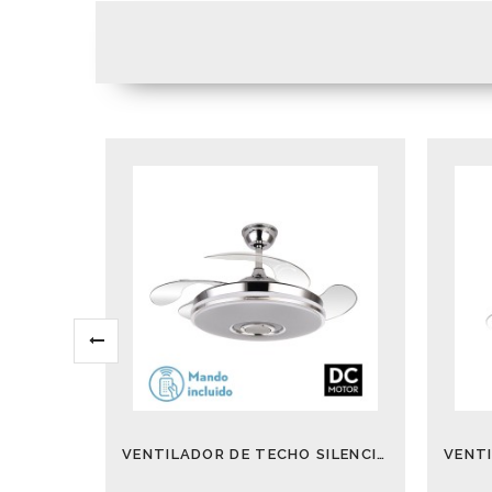
VENTILADOR DE TECHO SILENCIOSO NOTO 72 W ALTAVOZ Y LUCES DE COLORES