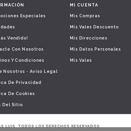
ORMACIÓN
MI CUENTA
ociones Especiales
Mis Compras
edades
Mis Vales Descuento
Más Vendido!
Mis Direcciones
acte Con Nosotros
Mis Datos Personales
inos Y Condiciones
Mis Vales
e Nosotros - Aviso Legal
tica De Privacidad
tica De Cookies
 Del Sitio
AS LUIS. TODOS LOS DERECHOS RESERVADOS