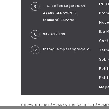
INF
-, C. de los Lagares, 13
49600 BENAVENTE
Prom
(Zamora) ESPAÑA
Nov
¡Lo 
980 630 739
Cont
Info@lamparasyregalos.es
Térm
Sobr
Polí
Polí
Mapa
COPYRIGHT © LÁMPARAS Y REGALOS - LÁMPAR