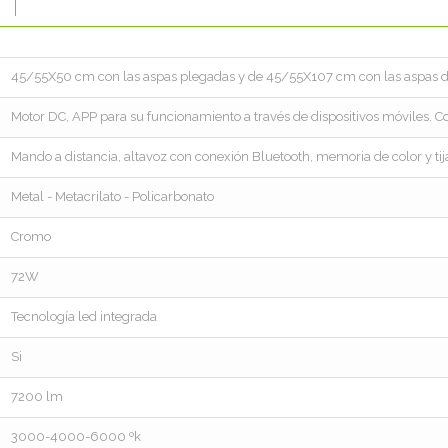
45/55X50 cm con las aspas plegadas y de 45/55X107 cm con las aspas 
Motor DC, APP para su funcionamiento a través de dispositivos móviles.
Mando a distancia, altavoz con conexión Bluetooth, memoria de color y ti
Metal - Metacrilato - Policarbonato
Cromo
72W
Tecnología led integrada
Si
7200 lm
3000-4000-6000 ºk