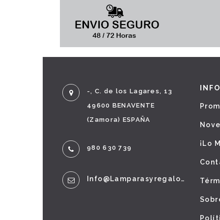
INF
-, C. de los Lagares, 13
49600 BENAVENTE
Prom
(Zamora) ESPAÑA
Nov
¡Lo 
980 630 739
Cont
Info@lamparasyregalos.es
Térm
Sobr
Polí