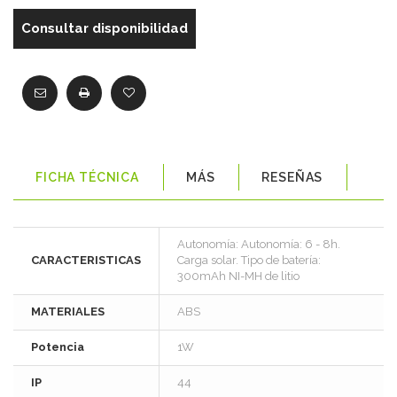
Consultar disponibilidad
FICHA TÉCNICA
MÁS
RESEÑAS
Autonomía: Autonomía: 6 - 8h.
CARACTERISTICAS
Carga solar. Tipo de batería:
300mAh NI-MH de litio
MATERIALES
ABS
Potencia
1W
IP
44