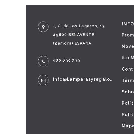
INF
-, C. de los Lagares, 13
49600 BENAVENTE
Prom
(Zamora) ESPAÑA
Nov
¡Lo 
980 630 739
Cont
Info@lamparasyregalos.es
Térm
Sobr
Polí
Polí
Mapa