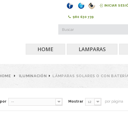
INICIAR SESI
980 630 739
HOME
LAMPARAS
HOME
ILUMINACIÓN
LÁMPARAS SOLARES O CON BATERÍ
 por
Mostrar
por página
--
12