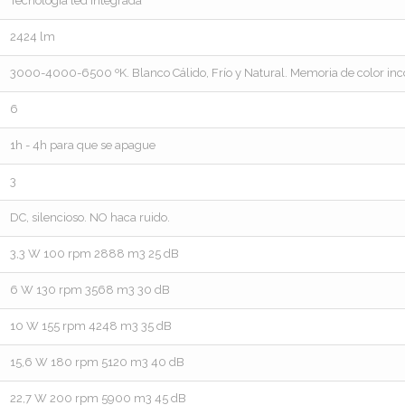
Tecnología led integrada
2424 lm
3000-4000-6500 ºK. Blanco Cálido, Frío y Natural. Memoria de color in
6
1h - 4h para que se apague
3
DC, silencioso. NO haca ruido.
3,3 W 100 rpm 2888 m3 25 dB
6 W 130 rpm 3568 m3 30 dB
10 W 155 rpm 4248 m3 35 dB
15,6 W 180 rpm 5120 m3 40 dB
22,7 W 200 rpm 5900 m3 45 dB