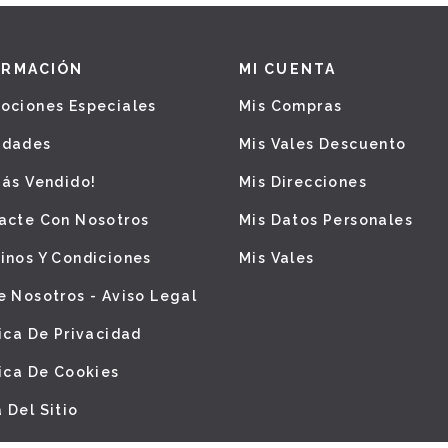
ORMACIÓN
MI CUENTA
ociones Especiales
Mis Compras
edades
Mis Vales Descuento
Más Vendido!
Mis Direcciones
acte Con Nosotros
Mis Datos Personales
inos Y Condiciones
Mis Vales
e Nosotros - Aviso Legal
tica De Privacidad
tica De Cookies
 Del Sitio