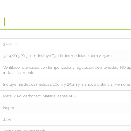
3 AÑOS
32-47X132X132 cm. Incluye Tija de dos medidas: 10cm y 25cm.
Ventilador silencioso, con temporizador y regulación de intensidad. NO a
instala fácilmente.
Incluye Tija de dos medidas: 10cm y 25cm y mando a distancia. Memoria 
Metal / Policarbonato. Material aspas ABS
Negro
24W