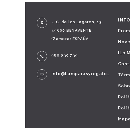
INF
-, C. de los Lagares, 13
49600 BENAVENTE
Prom
(Zamora) ESPAÑA
Nov
¡Lo 
980 630 739
Cont
Info@lamparasyregalos.es
Térm
Sobr
Polí
Polí
Mapa