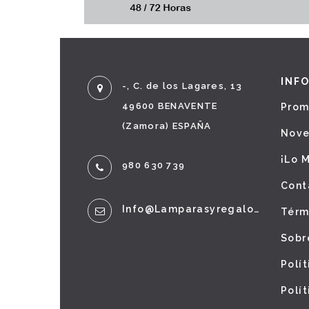
INF
-, C. de los Lagares, 13
49600 BENAVENTE
Prom
(Zamora) ESPAÑA
Nov
¡Lo 
980 630 739
Cont
Info@lamparasyregalos.es
Térm
Sobr
Polí
Polí