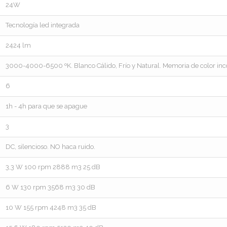
24W
Tecnología led integrada
2424 lm
3000-4000-6500 ºK. Blanco Cálido, Frío y Natural. Memoria de color in
6
1h - 4h para que se apague
3
DC, silencioso. NO haca ruido.
3,3 W 100 rpm 2888 m3 25 dB
6 W 130 rpm 3568 m3 30 dB
10 W 155 rpm 4248 m3 35 dB