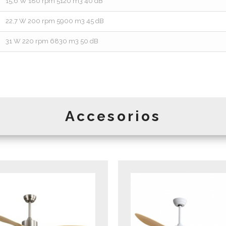
15,6 W 180 rpm 5120 m3 40 dB
22,7 W 200 rpm 5900 m3 45 dB
31 W 220 rpm 6830 m3 50 dB
Accesorios