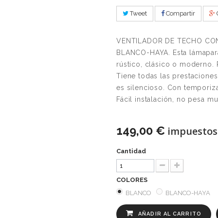
Tweet
Compartir
VENTILADOR DE TECHO CON
BLANCO-HAYA. Esta lámapara v
rústico, clásico o moderno. 
Tiene todas las prestaciones
es silencioso. Con temporiz
Fácil instalación, no pesa m
149,00 €
impuestos 
Cantidad
COLORES
BLANCO
BLANCO-HAYA
AÑADIR AL CARRITO