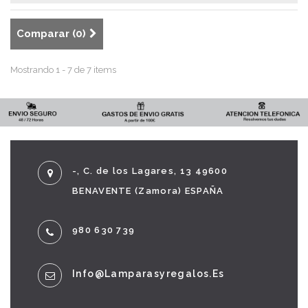
Comparar (
0
)
Mostrando 1 - 7 de 7 items
-, C. de los Lagares, 13 49600
BENAVENTE (Zamora) ESPAÑA
980 630 739
Info@lamparasyregalos.es