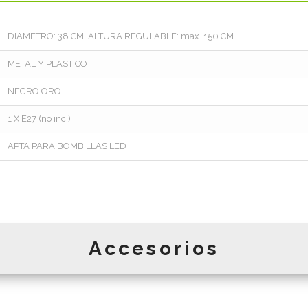
DIAMETRO: 38 CM; ALTURA REGULABLE: max. 150 CM
METAL Y PLASTICO
NEGRO ORO
1 X E27 (no inc.)
APTA PARA BOMBILLAS LED
Accesorios