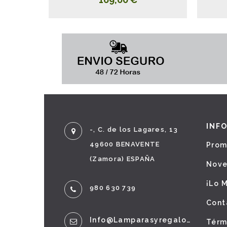
INF
-, C. de los Lagares, 13
49600 BENAVENTE
Prom
(Zamora) ESPAÑA
Nov
¡Lo 
980 630 739
Cont
Info@lamparasyregalos.es
Térm