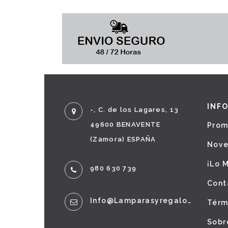
INF
-, C. de los Lagares, 13
49600 BENAVENTE
Prom
(Zamora) ESPAÑA
Nov
¡Lo 
980 630 739
Cont
Info@lamparasyregalos.es
Térm
Sobr