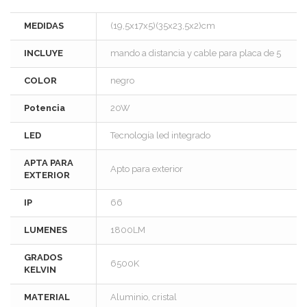
MEDIDAS
(19,5x17x5)(35x23,5x2)cm
INCLUYE
mando a distancia y cable para placa de 5
COLOR
negro
Potencia
20W
LED
Tecnología led integrado
APTA PARA
Apto para exterior
EXTERIOR
IP
66
LUMENES
1800LM
GRADOS
6500K
KELVIN
MATERIAL
Aluminio, cristal