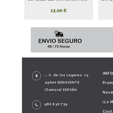
12,00 €
INF
-, C. de los Lagares, 13
49600 BENAVENTE
Prom
(Zamora) ESPAÑA
Nov
¡Lo 
980 630 739
Cont