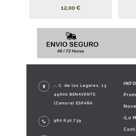
12,00 €
INF
-, C. de los Lagares, 13
49600 BENAVENTE
Prom
(Zamora) ESPAÑA
Nov
¡Lo 
980 630 739
Cont