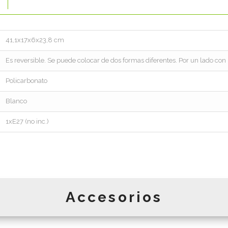
41,1x17x6x23,8 cm
Es reversible. Se puede colocar de dos formas diferentes. Por un lado con la
Policarbonato
Blanco
1xE27 (no inc.)
Accesorios