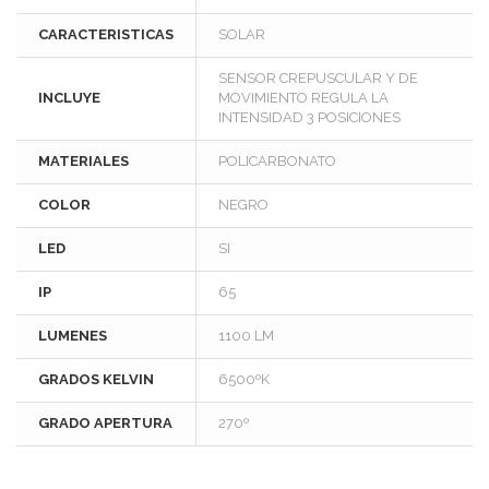
CARACTERISTICAS
SOLAR
SENSOR CREPUSCULAR Y DE
INCLUYE
MOVIMIENTO REGULA LA
INTENSIDAD 3 POSICIONES
MATERIALES
POLICARBONATO
COLOR
NEGRO
LED
SI
IP
65
LUMENES
1100 LM
GRADOS KELVIN
6500ºK
GRADO APERTURA
270º