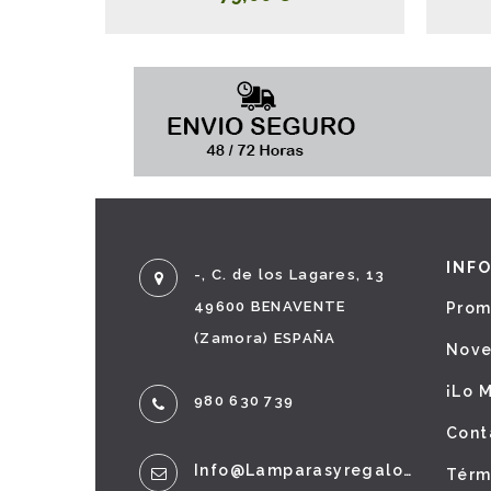
INF
-, C. de los Lagares, 13
49600 BENAVENTE
Prom
(Zamora) ESPAÑA
Nov
¡Lo 
980 630 739
Cont
Info@lamparasyregalos.es
Térm