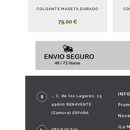
COLGANTE MASETA DORADO
CO
79,00 €
INF
-, C. de los Lagares, 13
49600 BENAVENTE
Prom
(Zamora) ESPAÑA
Nov
¡Lo 
980 630 739